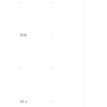
-
-
12.b
-
-
-
12. c
-