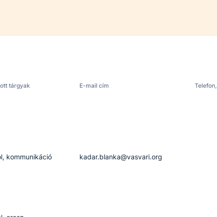
ott tárgyak
E-mail cím
Telefon,
l, kommunikáció
kadar.blanka​@vasvari.org