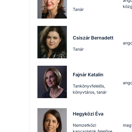
ango
köz
Tanár
Csiszár Bernadett
ango
Tanár
Fajnár Katalin
ango
Tankönyvfelelős,
könyvtáros, tanár
Hegyközi Éva
Nemzetközi
magy
kapcsolatok felelőse,