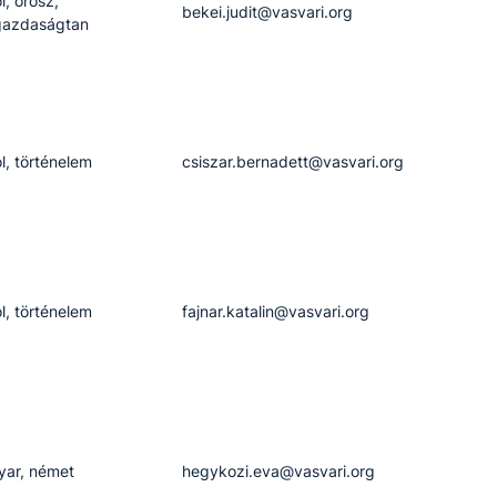
l, orosz,
bekei.judit​@vasvari.org
gazdaságtan
l, történelem
csiszar.bernadett​@vasvari.org
l, történelem
fajnar.katalin​@vasvari.org
ar, német
hegykozi.eva​@vasvari.org