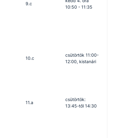
kedd 4. óra
9.c
10:50 - 11:35
csütörtök 11:00-
10.c
12:00, kistanári
csütörtök:
11.a
13:45-től 14:30