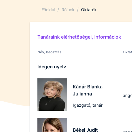
/
/
Főoldal
Rólunk
Oktatók
Tanáraink elérhetőségei, információk
Név, beosztás
Oktat
Idegen nyelv
Kádár Blanka
Julianna
ango
Igazgató, tanár
Békei Judit