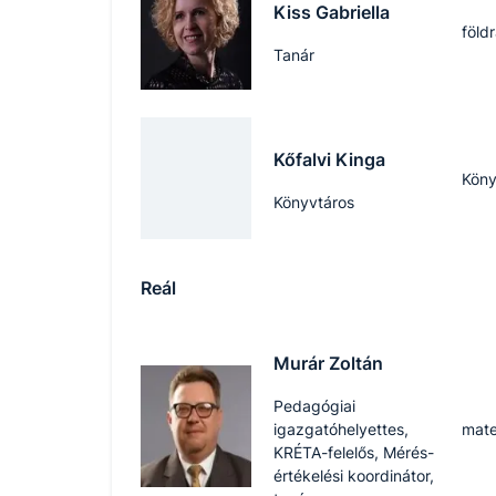
Kiss Gabriella
föld
Tanár
Kőfalvi Kinga
Köny
Könyvtáros
Reál
Murár Zoltán
Pedagógiai
igazgatóhelyettes,
mate
KRÉTA-felelős, Mérés-
értékelési koordinátor,