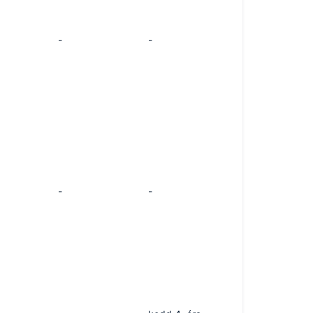
-
-
-
-