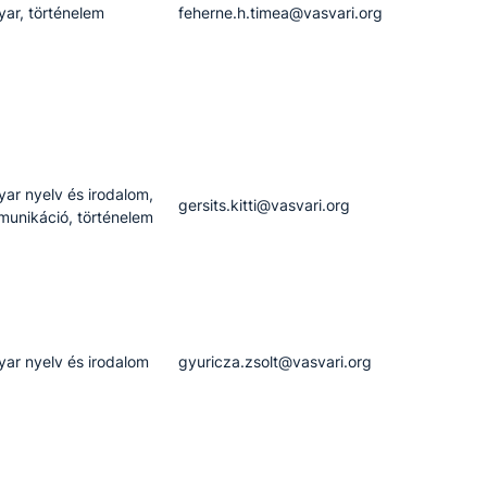
ar, történelem
feherne.h.timea​@vasvari.org
ar nyelv és irodalom,
gersits.kitti​@vasvari.org
unikáció, történelem
ar nyelv és irodalom
gyuricza.zsolt​@vasvari.org