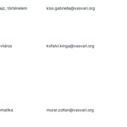
rajz, történelem
kiss.gabriella​@vasvari.org
vtáros
kofalvi.kinga​@vasvari.org
matika
murar.zoltan​@vasvari.org