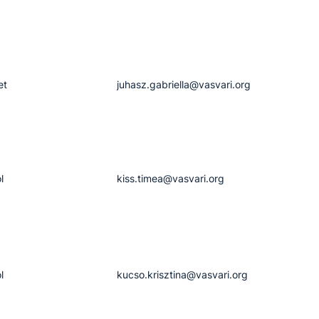
et
juhasz.gabriella​@vasvari.org
l
kiss.timea​@vasvari.org
l
kucso.krisztina​@vasvari.org