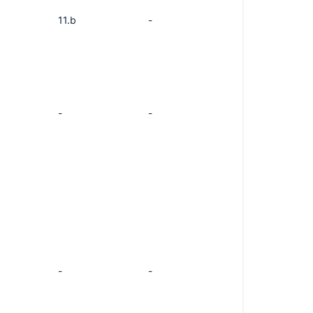
11.b
-
-
-
-
-