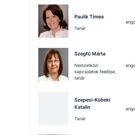
Paulik Tímea
ango
Tanár
Szegfű Márta
Nemzetközi
ango
kapcsolatok felelőse,
tanár
Szepesi-Kübeki
Katalin
ango
Tanár