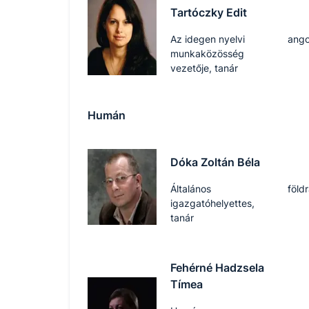
Tartóczky Edit
Az idegen nyelvi
ango
munkaközösség
vezetője, tanár
Humán
Dóka Zoltán Béla
Általános
föld
igazgatóhelyettes,
tanár
Fehérné Hadzsela
Tímea