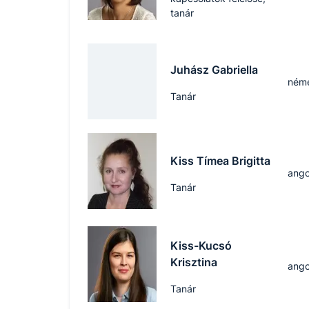
tanár
Juhász Gabriella
ném
Tanár
Kiss Tímea Brigitta
ango
Tanár
Kiss-Kucsó
Krisztina
ango
Tanár