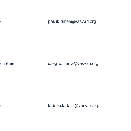
l
paulik.timea​@vasvari.org
l, német
szegfu.marta​@vasvari.org
l
kubeki.katalin​@vasvari.org