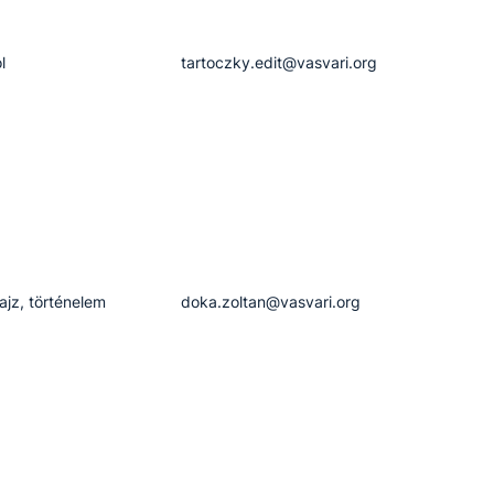
l
tartoczky.edit​@vasvari.org
rajz, történelem
doka.zoltan​@vasvari.org