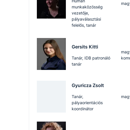
Humán
magy
munkaközösség
vezetője,
pályaválasztási
felelős, tanár
Gersits Kitti
magy
Tanár, IDB patronáló
komm
tanár
Gyuricza Zsolt
Tanár,
magy
pályaorientációs
koordinátor