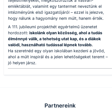
teljesítményeket, megkoszorúztuk a Vasvári-
emléktáblát, valamint egy tantermet neveztünk el
intézményünk első igazgatójáról – ezzel is jelezve,
hogy nálunk a hagyomány nem múlt, hanem érték.
A 111. jubileumi projekt­hét egyértelmű üzenetet
hordozott:
iskolánk olyan közösség, ahol a tudás
élménnyé válik, a tehetség utat kap, és a diákok
valódi, használható tudással lépnek tovább.
Ha szeretnéd egy olyan iskolában kezdeni a jövőd,
ahol a múlt inspirál és a jelen lehetőségeket teremt –
jó helyen jársz.
Partnereink