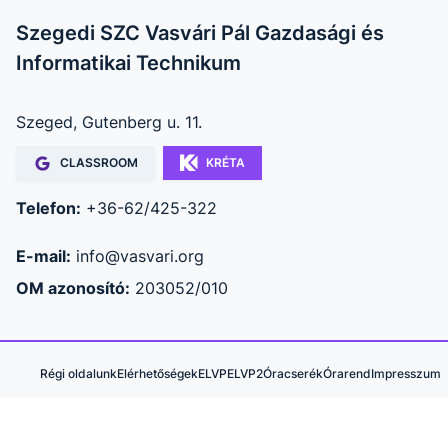
Szegedi SZC Vasvári Pál Gazdasági és
Informatikai Technikum
Szeged, Gutenberg u. 11.
CLASSROOM
KRÉTA
Telefon:
+36-62/425-322
E-mail:
info@vasvari.org
OM azonosító:
203052/010
Régi oldalunk
Elérhetőségek
ELVP
ELVP2
Óracserék
Órarend
Impresszum