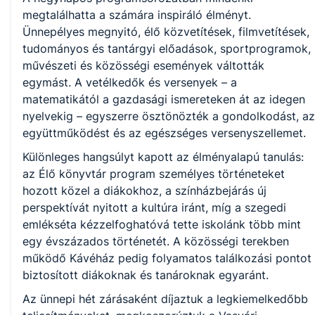
megtalálhatta a számára inspiráló élményt.
Ünnepélyes megnyitó, élő közvetítések, filmvetítések,
tudományos és tantárgyi előadások, sportprogramok,
művészeti és közösségi események váltották
egymást. A vetélkedők és versenyek – a
matematikától a gazdasági ismereteken át az idegen
nyelvekig – egyszerre ösztönözték a gondolkodást, az
együttműködést és az egészséges versenyszellemet.
Különleges hangsúlyt kapott az élményalapú tanulás:
az Élő könyvtár program személyes történeteket
hozott közel a diákokhoz, a színházbejárás új
perspektívát nyitott a kultúra iránt, míg a szegedi
emlékséta kézzelfoghatóvá tette iskolánk több mint
egy évszázados történetét. A közösségi terekben
működő Kávéház pedig folyamatos találkozási pontot
biztosított diákoknak és tanároknak egyaránt.
Az ünnepi hét zárásaként díjaztuk a legkiemelkedőbb