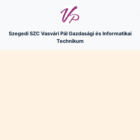
Szegedi SZC Vasvári Pál Gazdasági és Informatikai
Technikum
Nyári ügyelet
Július 13. és augusztus 23. között a szerdai napokon
tartunk vezetői ügyeletet. Augusztus 5-én áramszünet
miatt csak korlátozott ügyintézés lesz!
Információk az ügyeletről