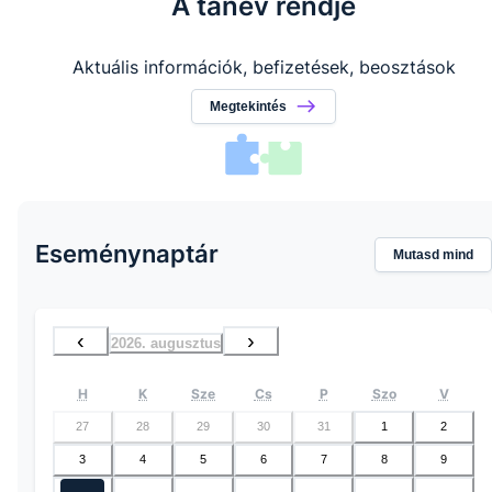
A tanév rendje
Aktuális információk, befizetések, beosztások
Megtekintés
Eseménynaptár
Mutasd mind
‹
›
2026. augusztus
H
K
Sze
Cs
P
Szo
V
27
28
29
30
31
1
2
3
4
5
6
7
8
9