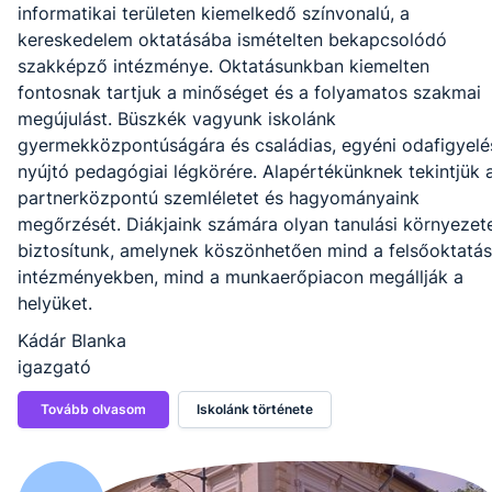
informatikai területen kiemelkedő színvonalú, a
kereskedelem oktatásába ismételten bekapcsolódó
szakképző intézménye. Oktatásunkban kiemelten
fontosnak tartjuk a minőséget és a folyamatos szakmai
megújulást. Büszkék vagyunk iskolánk
gyermekközpontúságára és családias, egyéni odafigyelé
nyújtó pedagógiai légkörére. Alapértékünknek tekintjük 
partnerközpontú szemléletet és hagyományaink
megőrzését. Diákjaink számára olyan tanulási környezet
biztosítunk, amelynek köszönhetően mind a felsőoktatás
intézményekben, mind a munkaerőpiacon megállják a
helyüket.
Kádár Blanka
igazgató
Tovább olvasom
Iskolánk története