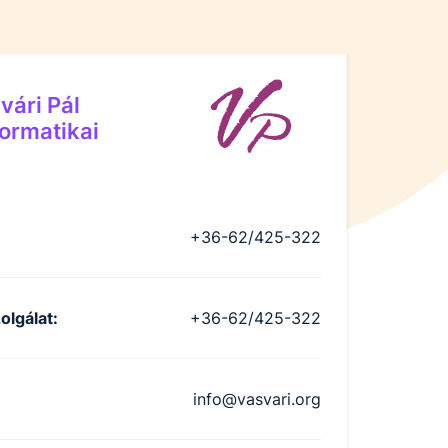
vári Pál
ormatikai
+36-62/425-322
olgálat
:
+36-62/425-322
info@vasvari.org