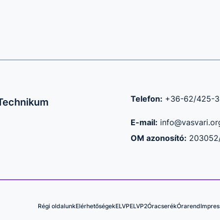
Telefon:
+36-62/425-
 Technikum
E-mail:
info@vasvari.or
OM azonosító:
203052
Régi oldalunk
Elérhetőségek
ELVP
ELVP2
Óracserék
Órarend
Impre