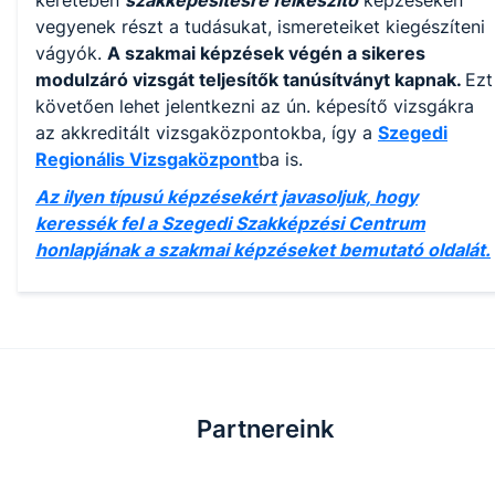
keretében
szakképesítésre felkészítő
képzéseken
vegyenek részt a tudásukat, ismereteiket kiegészíteni
vágyók.
A szakmai képzések végén a sikeres
modulzáró vizsgát teljesítők tanúsítványt kapnak.
Ezt
követően lehet jelentkezni az ún. képesítő vizsgákra
az akkreditált vizsgaközpontokba, így a
Szegedi
Regionális Vizsgaközpont
ba is.
Az ilyen típusú képzésekért javasoljuk, hogy
keressék fel a Szegedi Szakképzési Centrum
honlapjának a szakmai képzéseket bemutató oldalát.
Partnereink