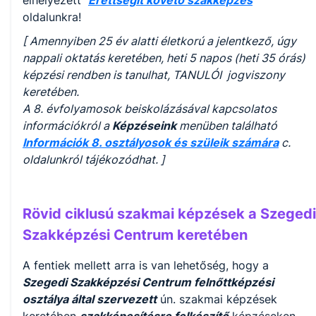
elhelyezett
"
Érettségit követő szakképzés
"
oldalunkra!
[ Amennyiben 25 év alatti életkorú a jelentkező, úgy
nappali oktatás keretében, heti 5 napos (heti 35 órás)
képzési rendben is tanulhat, TANULÓI jogviszony
keretében.
A 8. évfolyamosok beiskolázásával kapcsolatos
információkról a
Képzéseink
menüben található
Információk 8. osztályosok és szüleik számára
c.
oldalunkról tájékozódhat. ]
Rövid ciklusú szakmai képzések a Szegedi
Szakképzési Centrum keretében
A fentiek mellett arra is van lehetőség, hogy a
Szegedi Szakképzési Centrum felnőttképzési
osztálya által szervezett
ún. szakmai képzések