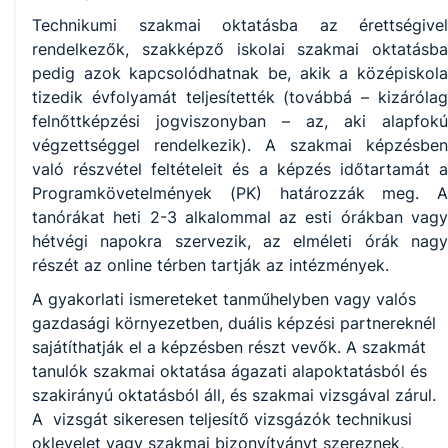
Technikumi szakmai oktatásba az érettségivel
rendelkezők, szakképző iskolai szakmai oktatásba
pedig azok kapcsolódhatnak be, akik a középiskola
tizedik évfolyamát teljesítették (továbbá – kizárólag
felnőttképzési jogviszonyban – az, aki alapfokú
végzettséggel rendelkezik). A szakmai képzésben
való részvétel feltételeit és a képzés időtartamát a
Programkövetelmények (PK) határozzák meg. A
tanórákat heti 2-3 alkalommal az esti órákban vagy
hétvégi napokra szervezik, az elméleti órák nagy
részét az online térben tartják az intézmények.
A gyakorlati ismereteket tanműhelyben vagy valós
gazdasági környezetben, duális képzési partnereknél
sajátíthatják el a képzésben részt vevők. A szakmát
tanulók szakmai oktatása ágazati alapoktatásból és
szakirányú oktatásból áll, és szakmai vizsgával zárul.
A vizsgát sikeresen teljesítő vizsgázók technikusi
oklevelet vagy szakmai bizonyítványt szereznek,