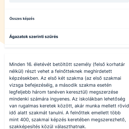
Összes képzés
Ágazatok szerinti szűrés
Informatika és távközlés
Minden 16. életévét betöltött személy (felső korhatár
Gazdálkodás és menedzsment
nélkül) részt vehet a felnőtteknek meghirdetett
képzésekben. Az első két szakma (az első szakmai
vizsga befejezéséig, a második szakma esetén
legfeljebb három tanéven keresztül) megszerzése
mindenki számára ingyenes. Az iskolákban lehetőség
van rugalmas keretek között, akár munka mellett rövid
idő alatt szakmát tanulni. A felnőttek emellett több
mint 400, szakmai képzés keretében megszerezhető,
szakképesítés közül választhatnak.