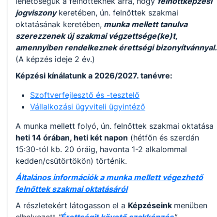
lehetőségük a felnőtteknek arra, hogy
felnőttképzési
jogviszony
keretében, ún. felnőttek szakmai
oktatásának keretében,
munka mellett tanulva
szerezzenek új szakmai végzettsége(ke)t,
amennyiben rendelkeznek érettségi bizonyítvánnyal.
(A képzés ideje 2 év.)
Képzési kínálatunk a 2026/2027. tanévre:
Szoftverfejlesztő és -tesztelő
Vállalkozási ügyviteli ügyintéző
A munka mellett folyó, ún. felnőttek szakmai oktatása
heti 14 órában, heti két napon
(hétfőn és szerdán
15:30-tól kb. 20 óráig, havonta 1-2 alkalommal
kedden/csütörtökön) történik.
Általános információk a munka mellett végezhető
felnőttek szakmai oktatásáról
A részletekért látogasson el a
Képzéseink
menüben