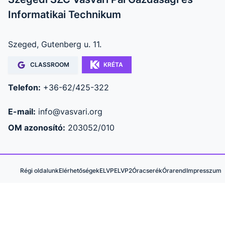
Informatikai Technikum
Szeged, Gutenberg u. 11.
CLASSROOM
KRÉTA
Telefon:
+36-62/425-322
E-mail:
info@vasvari.org
OM azonosító:
203052/010
Régi oldalunk
Elérhetőségek
ELVP
ELVP2
Óracserék
Órarend
Impresszum