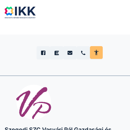
Szegedi SZC Vasvári Pál Gazdasági és