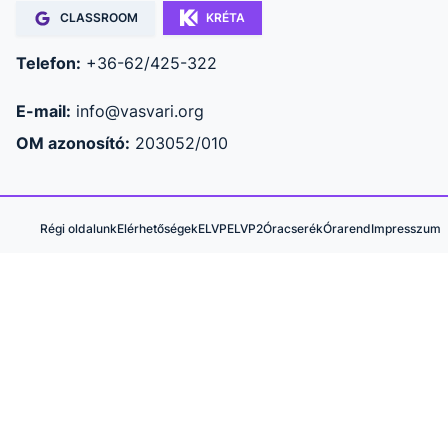
CLASSROOM
KRÉTA
Telefon:
+36-62/425-322
E-mail:
info@vasvari.org
OM azonosító:
203052/010
Régi oldalunk
Elérhetőségek
ELVP
ELVP2
Óracserék
Órarend
Impresszum