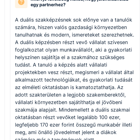
egy partnerhez?
A duális szakképzésnek sok előnye van a tanulók
számára, hiszen valós gazdasági környezetben
tanulhatnak és modern, ismereteket szerezhetnek.
A duális képzésben részt vevő vállalat szívesen
foglalkoztat olyan munkavállalót, aki a gyakorlati
helyszínen sajátítja el a szakmához szükséges
tudást. A tanuló a képzés alatt vállalati
projektekben vesz részt, megismeri a vállalat által
alkalmazott technológiákat, és gyakorlati tudását
az elméleti oktatásban is kamatoztathatja. Az
adott szakterületen a legjobb szakemberektől,
vállalati környezetben sajátíthatja el jövőbeni
szakmája alapjait. Mindemellett a duális szakmai
oktatásban részt vevőket legalább 100 ezer,
legfeljebb 170 ezer forint összegű munkabér illeti
meg, ami önálló jövedelmet jelent a diákok
számára már a tanulmányok alatt.