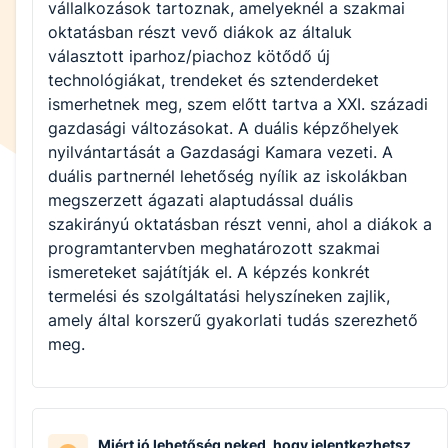
vállalkozások tartoznak, amelyeknél a szakmai
oktatásban részt vevő diákok az általuk
választott iparhoz/piachoz kötődő új
technológiákat, trendeket és sztenderdeket
ismerhetnek meg, szem előtt tartva a XXI. századi
gazdasági változásokat. A duális képzőhelyek
nyilvántartását a Gazdasági Kamara vezeti. A
duális partnernél lehetőség nyílik az iskolákban
megszerzett ágazati alaptudással duális
szakirányú oktatásban részt venni, ahol a diákok a
programtantervben meghatározott szakmai
ismereteket sajátítják el. A képzés konkrét
termelési és szolgáltatási helyszíneken zajlik,
amely által korszerű gyakorlati tudás szerezhető
meg.
Miért jó lehetőség neked, hogy jelentkezhetsz