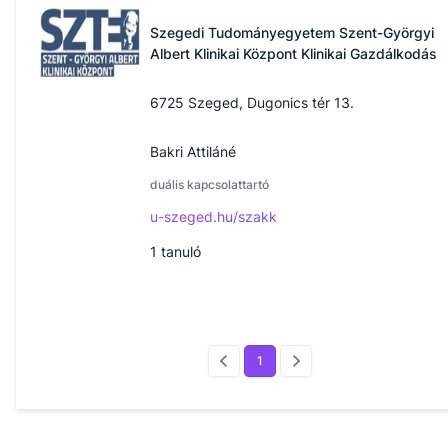
Szegedi Tudományegyetem Szent-Györgyi
Albert Klinikai Központ Klinikai Gazdálkodás
6725 Szeged, Dugonics tér 13.
Bakri Attiláné
duális kapcsolattartó
u-szeged.hu/szakk
1
tanuló
1