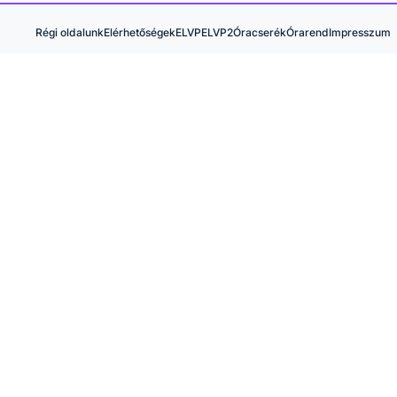
Régi oldalunk
Elérhetőségek
ELVP
ELVP2
Óracserék
Órarend
Impresszum