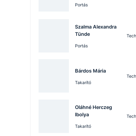
Portás
Szalma Alexandra
Tünde
Tech
Portás
Bárdos Mária
Tech
Takarító
Oláhné Herczeg
Ibolya
Tech
Takarító