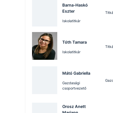
Barna-Haskó
Eszter
Titk
Iskolatitkár
Tóth Tamara
Titk
Iskolatitkár
Mátó Gabriella
Gaz
Gazdasági
csoportvezető
Orosz Anett
Mariann