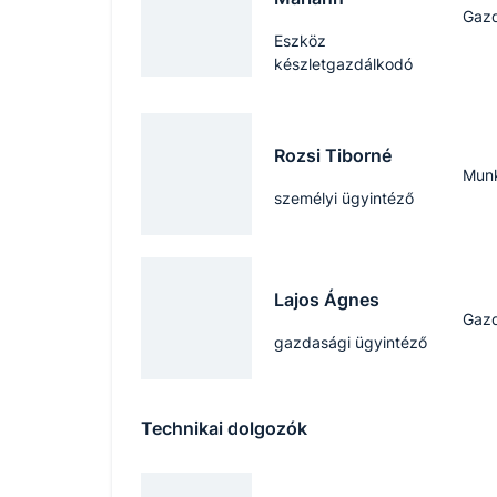
Gaz
Eszköz
készletgazdálkodó
Rozsi Tiborné
Mun
személyi ügyintéző
Lajos Ágnes
Gaz
gazdasági ügyintéző
Technikai dolgozók