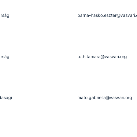
árság
barna-hasko.eszter@vasvari.
árság
toth.tamara@vasvari.org
dasági
mato.gabriella@vasvari.org