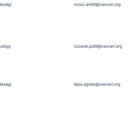
dasági
orosz.anett@vasvari.org
kaügy
rozsine.judit@vasvari.org
dasági
lajos.agnes@vasvari.org