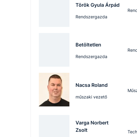
Török Gyula Árpád
Ren
Rendszergazda
Betöltetlen
Ren
Rendszergazda
Nacsa Roland
Műsz
műszaki vezető
Varga Norbert
Zsolt
Tech