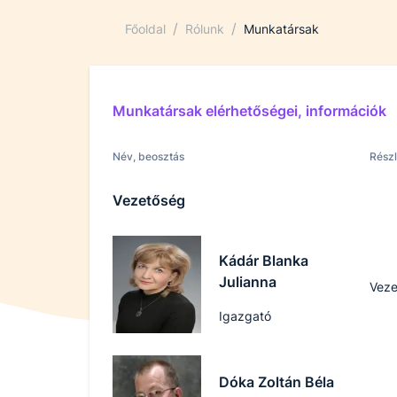
/
/
Főoldal
Rólunk
Munkatársak
Munkatársak elérhetőségei, információk
Név, beosztás
Rész
Vezetőség
Kádár Blanka
Julianna
Veze
Igazgató
Dóka Zoltán Béla