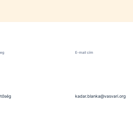
leg
E-mail cím
tőség
kadar.blanka@vasvari.org