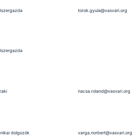
dszergazda
torok.gyula@vasvari.org
dszergazda
aki
nacsa.roland@vasvari.org
nikai dolgozók
varga.norbert@vasvari.org