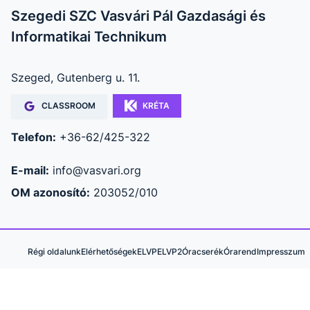
Szegedi SZC Vasvári Pál Gazdasági és
Informatikai Technikum
Szeged, Gutenberg u. 11.
CLASSROOM
KRÉTA
Telefon:
+36-62/425-322
E-mail:
info@vasvari.org
OM azonosító:
203052/010
Régi oldalunk
Elérhetőségek
ELVP
ELVP2
Óracserék
Órarend
Impresszum