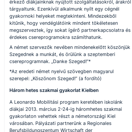
érkező diákjainknak nyújtott szolgáltatásokról, árakról
tárgyaltunk. Ezenkívül alkalmunk nyílt egy cégnél
gyakornoki helyeket megtekinteni. Mindezekből
kitűnik, hogy vendéglátóink mindent tökéletesen
megszerveztek, így sokat ígérő partnerkapcsolatra és
érdekes csereprogramokra számíthatunk.
A német szervezők nevében mindenekelőtt köszönjük
Szegednek a munkát, és örülünk a szeptemberi
csereprogramnak. „Danke Szeged!”*
*Az eredeti német nyelvű szövegben magyarul
szerepel: „Köszönom Szeged!” (a fordító)
Három hetes szakmai gyakorlat Kielben
A Leonardo Mobilitási program keretében iskolánk
diákjai 2013. március 2-24-ig háromhetes szakmai
gyakorlaton vehettek részt a németországi Kiel
városában. Pályázati partnerünk a Regionales
Berufsbildungszentum Wirtschaft der