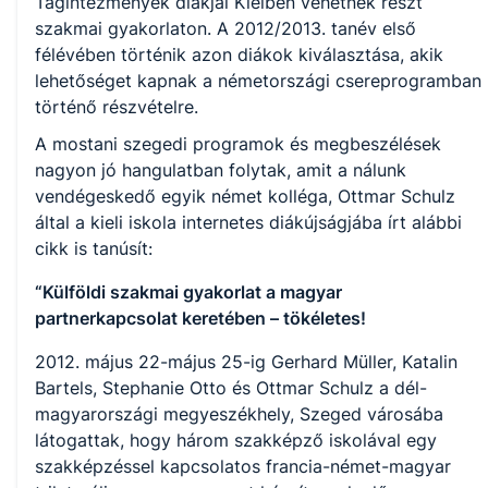
Tagintézmények diákjai Kielben vehetnek részt
szakmai gyakorlaton. A 2012/2013. tanév első
félévében történik azon diákok kiválasztása, akik
lehetőséget kapnak a németországi csereprogramban
történő részvételre.
A mostani szegedi programok és megbeszélések
nagyon jó hangulatban folytak, amit a nálunk
vendégeskedő egyik német kolléga, Ottmar Schulz
által a kieli iskola internetes diákújságjába írt alábbi
cikk is tanúsít:
“Külföldi szakmai gyakorlat a magyar
partnerkapcsolat keretében – tökéletes!
2012. május 22-május 25-ig Gerhard Müller, Katalin
Bartels, Stephanie Otto és Ottmar Schulz a dél-
magyarországi megyeszékhely, Szeged városába
látogattak, hogy három szakképző iskolával egy
szakképzéssel kapcsolatos francia-német-magyar