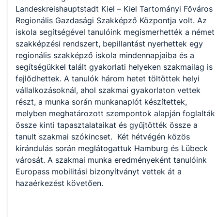
Landeskreishauptstadt Kiel – Kiel Tartományi Főváros
Regionális Gazdasági Szakképző Központja volt. Az
iskola segítségével tanulóink megismerhették a német
szakképzési rendszert, bepillantást nyerhettek egy
regionális szakképző iskola mindennapjaiba és a
segítségükkel talált gyakorlati helyeken szakmailag is
fejlődhettek. A tanulók három hetet töltöttek helyi
vállalkozásoknál, ahol szakmai gyakorlaton vettek
részt, a munka során munkanaplót készítettek,
melyben meghatározott szempontok alapján foglalták
össze kinti tapasztalataikat és gyűjtötték össze a
tanult szakmai szókincset. Két hétvégén közös
kirándulás során meglátogattuk Hamburg és Lübeck
városát. A szakmai munka eredményeként tanulóink
Europass mobilitási bizonyítványt vettek át a
hazaérkezést követően.