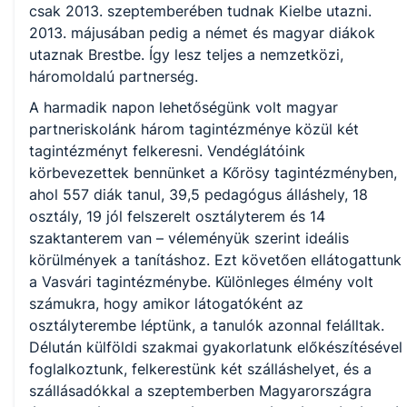
csak 2013. szeptemberében tudnak Kielbe utazni.
2013. májusában pedig a német és magyar diákok
utaznak Brestbe. Így lesz teljes a nemzetközi,
háromoldalú partnerség.
A harmadik napon lehetőségünk volt magyar
partneriskolánk három tagintézménye közül két
tagintézményt felkeresni. Vendéglátóink
körbevezettek bennünket a Kőrösy tagintézményben,
ahol 557 diák tanul, 39,5 pedagógus álláshely, 18
osztály, 19 jól felszerelt osztályterem és 14
szaktanterem van – véleményük szerint ideális
körülmények a tanításhoz. Ezt követően ellátogattunk
a Vasvári tagintézménybe. Különleges élmény volt
számukra, hogy amikor látogatóként az
osztályterembe léptünk, a tanulók azonnal felálltak.
Délután külföldi szakmai gyakorlatunk előkészítésével
foglalkoztunk, felkerestünk két szálláshelyet, és a
szállásadókkal a szeptemberben Magyarországra