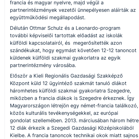
francia és magyar nyelvre, majd végül a
partnerintézmények vezetői ünnepélyesen aláírták az
együttműködési megállapodást.
Délután Ottmar Schulz és a Leonardo-program
további képviselői tartottak előadást az iskolák
külföldi kapcsolatairól, és megerősítették azon
szándékukat, hogy egymást követően 12-12 tanoncot
küldenek külföldi szakmai gyakorlatra az egyik
partnerintézmény városába.
Először a Kieli Regionális Gazdasági Szakképző
Központ küld 12 ügyintéző szakmát tanuló diákot
háromhetes külföldi szakmai gyakorlatra Szegedre,
miközben a francia diákok is Szegedre érkeznek. Így
Magyarországon létrejön egy német-francia találkozó,
közös kulturális tevékenységekkel, az európai
gondolat szellemében. 2013. márciusában három hétre
12 diák érkezik a Szegedi Gazdasági Középiskolából
Kielbe. A francia tanoncok technikai okok miatt sajnos