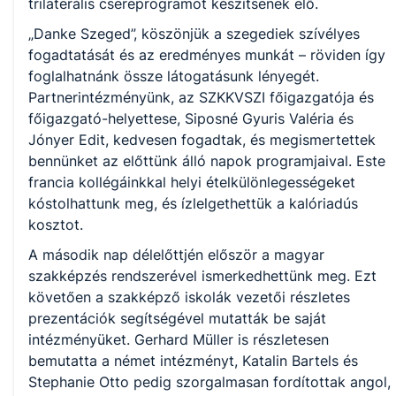
trilaterális csereprogramot készítsenek elő.
„Danke Szeged”, köszönjük a szegediek szívélyes
fogadtatását és az eredményes munkát – röviden így
foglalhatnánk össze látogatásunk lényegét.
Partnerintézményünk, az SZKKVSZI főigazgatója és
főigazgató-helyettese, Siposné Gyuris Valéria és
Jónyer Edit, kedvesen fogadtak, és megismertettek
bennünket az előttünk álló napok programjaival. Este
francia kollégáinkkal helyi ételkülönlegességeket
kóstolhattunk meg, és ízlelgethettük a kalóriadús
kosztot.
A második nap délelőttjén először a magyar
szakképzés rendszerével ismerkedhettünk meg. Ezt
követően a szakképző iskolák vezetői részletes
prezentációk segítségével mutatták be saját
intézményüket. Gerhard Müller is részletesen
bemutatta a német intézményt, Katalin Bartels és
Stephanie Otto pedig szorgalmasan fordítottak angol,