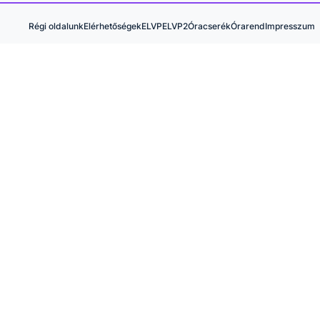
Régi oldalunk
Elérhetőségek
ELVP
ELVP2
Óracserék
Órarend
Impresszum