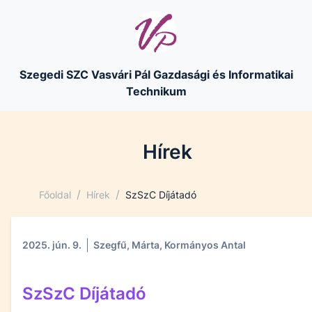
Szegedi SZC Vasvári Pál Gazdasági és Informatikai
Technikum
Hírek
/
/
Főoldal
Hírek
SzSzC Díjátadó
2025. jún. 9.
Szegfű, Márta, Kormányos Antal
SzSzC Díjátadó