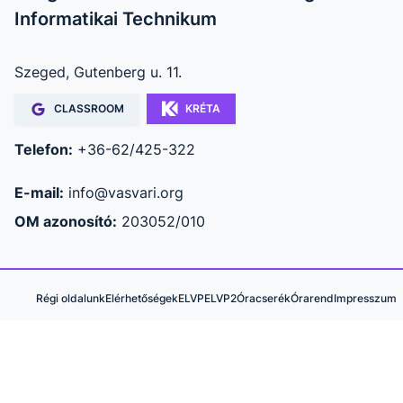
Informatikai Technikum
Szeged, Gutenberg u. 11.
CLASSROOM
KRÉTA
Telefon:
+36-62/425-322
E-mail:
info@vasvari.org
OM azonosító:
203052/010
Régi oldalunk
Elérhetőségek
ELVP
ELVP2
Óracserék
Órarend
Impresszum