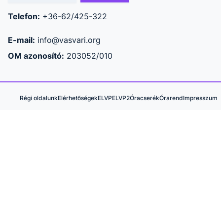
Telefon:
+36-62/425-322
E-mail:
info@vasvari.org
OM azonosító:
203052/010
Régi oldalunk
Elérhetőségek
ELVP
ELVP2
Óracserék
Órarend
Impresszum